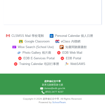
CLSMSS Mail 學校電郵
Personal Calendar 個人日曆
Google Classroom
eClass 內聯網
Wise Search (School Use)
知書閱聽圖書館
Photo Gallery 相片廊
EDB Web Mail
EDB E-Services Portal
EDB Portal
Training Calendar 培訓行事曆
WebSAMS
趙聿修紀念中學
新界元朗體育路七號
clsmss@edb.gov.hk
(852) 2477 8237
Copyright © 2026 趙聿修紀念中學. All Rights Reserved.
Powered by
SchoolTeam
.