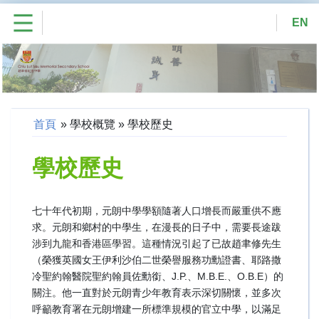
EN
首頁
»
學校概覽
»
學校歷史
學校歷史
七十年代初期，元朗中學學額隨著人口增長而嚴重供不應
求。元朗和鄉村的中學生，在漫長的日子中，需要長途跋
涉到九龍和香港區學習。這種情況引起了已故趙聿修先生
（榮獲英國女王伊利沙伯二世榮譽服務功勳證書、耶路撒
冷聖約翰醫院聖約翰員佐勳銜、J.P.、M.B.E.、O.B.E）的
關注。他一直對於元朗青少年教育表示深切關懷，並多次
呼籲教育署在元朗增建一所標準規模的官立中學，以滿足