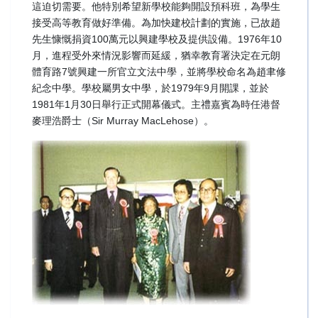
這迫切需要。他特別希望新學校能夠開設預科班，為學生
接受高等教育做好準備。為加快建校計劃的實施，已故趙
先生慷慨捐資100萬元以興建學校及提供設備。1976年10
月，進程受外來情況影響而延緩，猶幸教育署決定在元朗
體育路7號興建一所官立文法中學，並將學校命名為趙聿修
紀念中學。學校屬男女中學，於1979年9月開課，並於
1981年1月30日舉行正式開幕儀式。主禮嘉賓為時任港督
麥理浩爵士（Sir Murray MacLehose）。