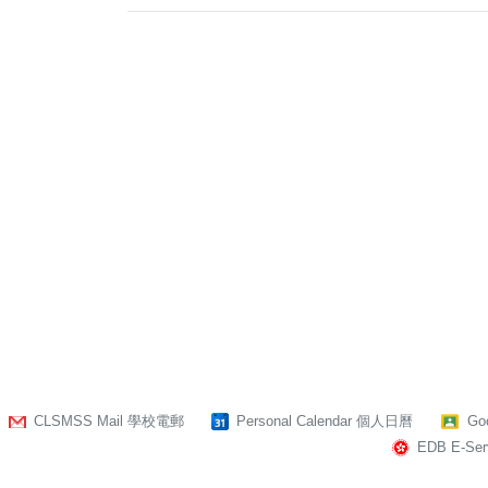
CLSMSS Mail 學校電郵
Personal Calendar 個人日曆
Go
EDB E-Serv