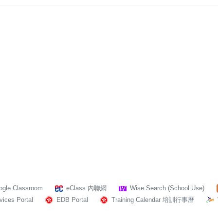
ogle Classroom
eClass 內聯網
Wise Search (School Use)
ices Portal
EDB Portal
Training Calendar 培訓行事曆