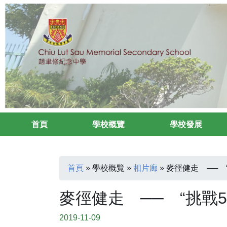
首頁
學校概覽
學校發展
首頁
»
學校概覽
»
相片廊
»
麥徑健走 ── 
麥徑健走 ── “挑戰
2019-11-09