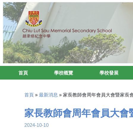
首頁
學校概覽
學校發展
首頁
»
最新消息
»
家長教師會周年會員大會暨家長
家長教師會周年會員大會
2024-10-10