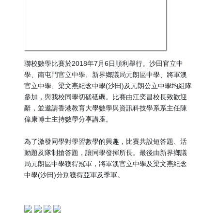
聯校數學比賽於2018年7月6日順利舉行。沙田官立中
學、南屯門官立中學、新界鄉議局元朗區中學、將軍澳
官立中學、梁文燕紀念中學(沙田)及元朗公立中學均組隊
參加，與我校同學切磋砥礪。比賽由江奕昌校長致歡迎
辭，並邀請香港教育大學數學與資訊科技學系系主任陳
偉康博士主持數學分享講座。
為了激發同學對學習數學的興趣，比賽共設短答題、活
動題及隊制搶答題，讓同學發揮所長。最後由新界鄉議
局元朗區中學獲得冠軍，將軍澳官立中學及梁文燕紀念
中學(沙田)分別獲得亞軍及季軍。