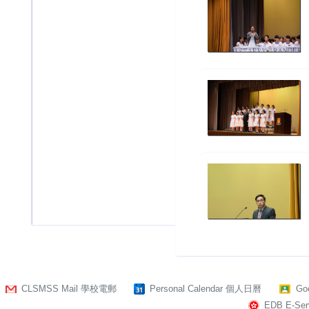
CLSMSS Mail 學校電郵
Personal Calendar 個人日曆
Go
EDB E-Serv